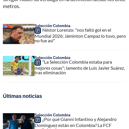
metros.
Selección Colombia
Néstor Lorenzo: "nos faltó gol en el
Mundial 2026; Jáminton Campaz lo tuvo, pero
no fue así"
Selección Colombia
"La Selección Colombia estaba para
mejores cosas"; lamento de Luis Javier Suárez,
tras eliminación
Últimas noticias
Selección Colombia
¿Por qué Gianni Infantino y Alejandro
Domínguez están en Colombia? La FCF