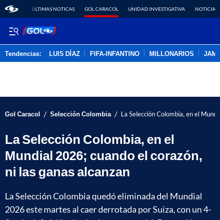
ÚLTIMAS NOTICAS
GOL CARACOL
UNIDAD INVESTIGATIVA
NOTICIAS
Tendencias:
LUIS DÍAZ
FIFA-INFANTINO
MILLONARIOS
JAM
PUBLICIDAD
/
/
Gol Caracol
Selección Colombia
La Selección Colombia, en el Mundia
La Selección Colombia, en el
Mundial 2026; cuando el corazón,
ni las ganas alcanzan
La Selección Colombia quedó eliminada del Mundial
2026 este martes al caer derrotada por Suiza, con un 4-