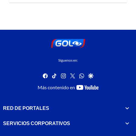
Síguenos en:
facebook
tiktok
instagram
twitter
whatsapp
google
youtube-
Más contenido en
footer
RED DE PORTALES
SERVICIOS CORPORATIVOS