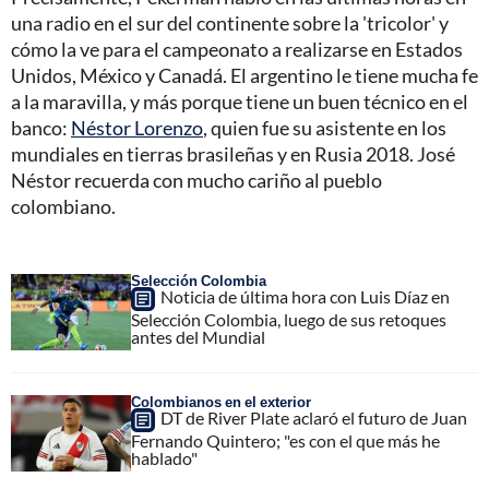
una radio en el sur del continente sobre la 'tricolor' y
cómo la ve para el campeonato a realizarse en Estados
Unidos, México y Canadá. El argentino le tiene mucha fe
a la maravilla, y más porque tiene un buen técnico en el
banco:
Néstor Lorenzo
, quien fue su asistente en los
mundiales en tierras brasileñas y en Rusia 2018. José
Néstor recuerda con mucho cariño al pueblo
colombiano.
Selección Colombia
Noticia de última hora con Luis Díaz en
Selección Colombia, luego de sus retoques
antes del Mundial
Colombianos en el exterior
DT de River Plate aclaró el futuro de Juan
Fernando Quintero; "es con el que más he
hablado"