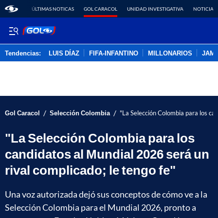
ÚLTIMAS NOTICAS
GOL CARACOL
UNIDAD INVESTIGATIVA
NOTICIAS
Tendencias:
LUIS DÍAZ
FIFA-INFANTINO
MILLONARIOS
JAM
PUBLICIDAD
/
/
Gol Caracol
Selección Colombia
"La Selección Colombia para los can
"La Selección Colombia para los
candidatos al Mundial 2026 será un
rival complicado; le tengo fe"
Una voz autorizada dejó sus conceptos de cómo ve a la
Selección Colombia para el Mundial 2026, pronto a