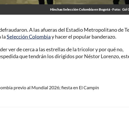
Hinchas Selección Colombia en Bogotá - Foto:
Gol 
 defraudaron. A las afueras del Estadio Metropolitano de T
a la
Selección Colombia
y hacer el popular banderazo.
r ver de cerca a las estrellas de la tricolor y por qué no,
espedida que tendrán los dirigidos por Néstor Lorenzo, est
olombia previo al Mundial 2026; fiesta en El Campín