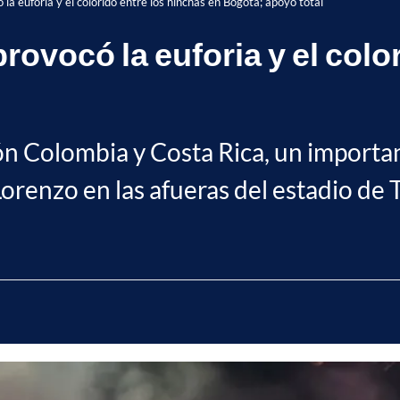
la euforia y el colorido entre los hinchas en Bogotá; apoyo total
ovocó la euforia y el colo
ión Colombia y Costa Rica, un import
orenzo en las afueras del estadio de 