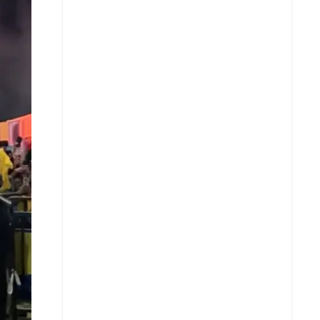
X
Whatsapp