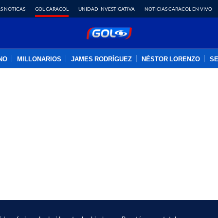
S NOTICAS
GOL CARACOL
UNIDAD INVESTIGATIVA
NOTICIAS CARACOL EN VIVO
INO
MILLONARIOS
JAMES RODRÍGUEZ
NÉSTOR LORENZO
SE
PUBLICIDAD