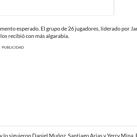
momento esperado. El grupo de 26 jugadores, liderado por J
 los recibió con más algarabía.
PUBLICIDAD
 y lo siguieron Daniel Muñoz, Santiago Arias y Yerry Mina.