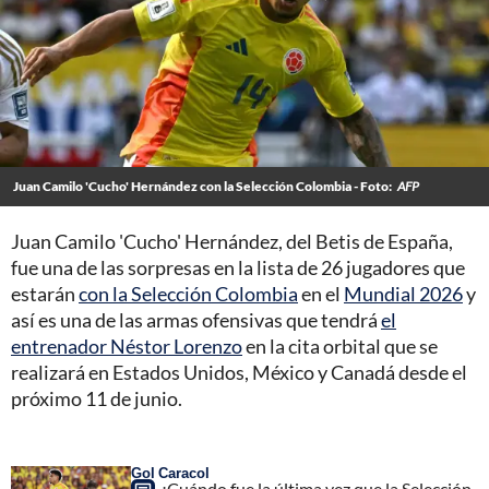
Juan Camilo 'Cucho' Hernández con la Selección Colombia - Foto:
AFP
Juan Camilo 'Cucho' Hernández, del Betis de España,
fue una de las sorpresas en la lista de 26 jugadores que
estarán
con la Selección Colombia
en el
Mundial 2026
y
así es una de las armas ofensivas que tendrá
el
entrenador Néstor Lorenzo
en la cita orbital que se
realizará en Estados Unidos, México y Canadá desde el
próximo 11 de junio.
Gol Caracol
¿Cuándo fue la última vez que la Selección