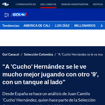
ÚLTIMAS NOTICAS
GOL CARACOL
UNIDAD INVESTIGATIVA
NOTICIAS
Tendencias:
AMERICA DE CALI
LUIS DÍAZ
MILLONARIOS
JA
PUBLICIDAD
/
/
Gol Caracol
Selección Colombia
"A 'Cucho' Hernández se le ve mucho
"A 'Cucho' Hernández se le ve
mucho mejor jugando con otro '9',
con un tanque al lado"
Desde España se hace un análisis de Juan Camilo
'Cucho' Hernández, quien hace parte de la Selección