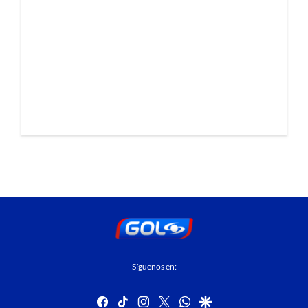
Síguenos en:
facebook
tiktok
instagram
twitter
whatsapp
google