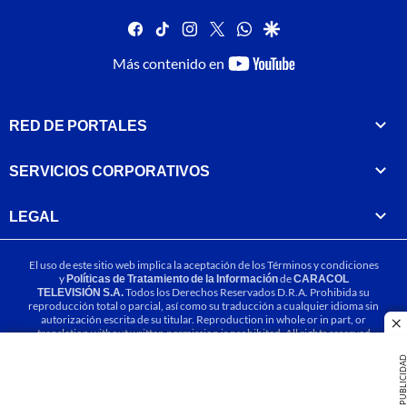
facebook
tiktok
instagram
twitter
whatsapp
google
youtube-
Más contenido en
footer
RED DE PORTALES
SERVICIOS CORPORATIVOS
LEGAL
El uso de este sitio web implica la aceptación de los
Términos y condiciones
y
Políticas de Tratamiento de la Información
de
CARACOL
TELEVISIÓN S.A.
Todos los Derechos Reservados D.R.A. Prohibida su
reproducción total o parcial, así como su traducción a cualquier idioma sin
autorización escrita de su titular. Reproduction in whole or in part, or
cl
translation without written permission is prohibited. All rights reserved
2025.
PUBLICIDA
MIEMBRO DE: