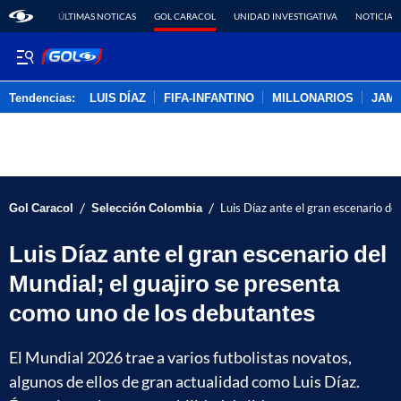
ÚLTIMAS NOTICAS
GOL CARACOL
UNIDAD INVESTIGATIVA
NOTICIAS
Tendencias:
LUIS DÍAZ
FIFA-INFANTINO
MILLONARIOS
JAM
PUBLICIDAD
/
/
Gol Caracol
Selección Colombia
Luis Díaz ante el gran escenario de
Luis Díaz ante el gran escenario del
Mundial; el guajiro se presenta
como uno de los debutantes
El Mundial 2026 trae a varios futbolistas novatos,
algunos de ellos de gran actualidad como Luis Díaz.