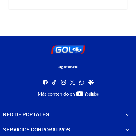
Síguenos en:
facebook
tiktok
instagram
twitter
whatsapp
google
youtube-
Más contenido en
footer
RED DE PORTALES
SERVICIOS CORPORATIVOS