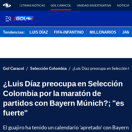
ÚLTIMAS NOTICAS
GOL CARACOL
UNIDAD INVESTIGATIVA
NOTICIAS
Tendencias:
LUIS DÍAZ
FIFA-INFANTINO
MILLONARIOS
JAM
PUBLICIDAD
/
/
Gol Caracol
Selección Colombia
¿Luis Díaz preocupa en Selección C
¿Luis Díaz preocupa en Selección
Colombia por la maratón de
partidos con Bayern Múnich?; "es
fuerte"
El guajiro ha tenido un calendario 'apretado' con Bayern