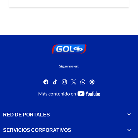
Síguenos en:
facebook
tiktok
instagram
twitter
whatsapp
google
youtube-
Más contenido en
footer
RED DE PORTALES
SERVICIOS CORPORATIVOS