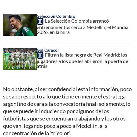
Selección Colombia
La Selección Colombia arrancó
entrenamientos cerca a Medellín; el Mundial
2026, en la mira
Gol Caracol
Filtran la lista negra de Real Madrid; los
jugadores a los que les abrieron la puerta de
atrás
No obstante, al ser confidencial esta información, poco
se sabe respecto a lo que tiene en mente el estratega
argentino de cara a la convocatoria final; solamente, lo
que se puede ir induciendo por algunos de los
futbolistas que se encuentran trabajando y los otros
que van llegando poco a poco a Medellín, a la
concentración de la ‘tricolor’.