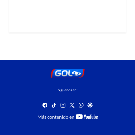
Síguenos en:
facebook
tiktok
instagram
twitter
whatsapp
google
youtube-
Más contenido en
footer