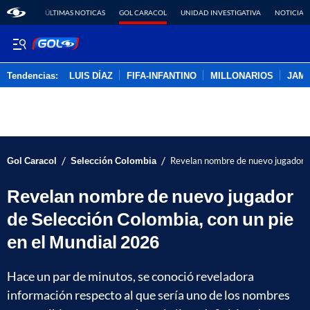
ÚLTIMAS NOTICAS
GOL CARACOL
UNIDAD INVESTIGATIVA
NOTICIAS
Tendencias:
LUIS DÍAZ
FIFA-INFANTINO
MILLONARIOS
JAM
PUBLICIDAD
/
/
Gol Caracol
Selección Colombia
Revelan nombre de nuevo jugador d
Revelan nombre de nuevo jugador
de Selección Colombia, con un pie
en el Mundial 2026
Hace un par de minutos, se conoció reveladora
información respecto al que sería uno de los nombres