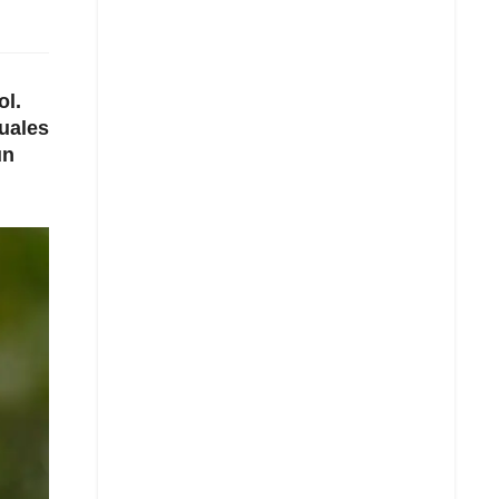
ol.
tuales
un