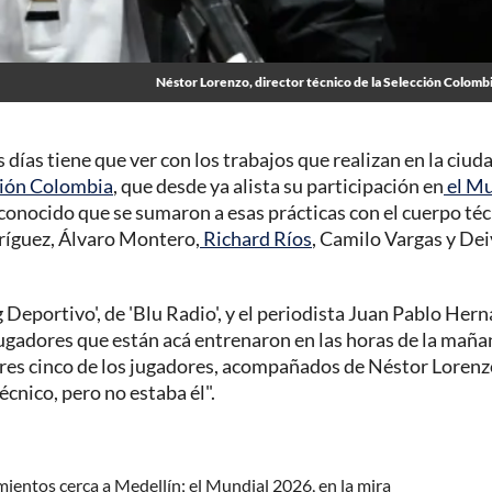
Néstor Lorenzo, director técnico de la Selección Colomb
días tiene que ver con los trabajos que realizan en la ciud
ción Colombia
, que desde ya alista su participación en
el Mu
conocido que se sumaron a esas prácticas con el cuerpo té
íguez, Álvaro Montero,
Richard Ríos
, Camilo Vargas y Dei
 Deportivo', de 'Blu Radio', y el periodista Juan Pablo Her
jugadores que están acá entrenaron en las horas de la maña
ores cinco de los jugadores, acompañados de Néstor Lorenz
écnico, pero no estaba él".
ientos cerca a Medellín; el Mundial 2026, en la mira