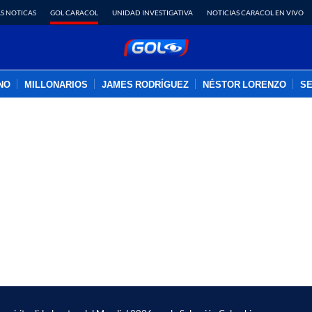
S NOTICAS
GOL CARACOL
UNIDAD INVESTIGATIVA
NOTICIAS CARACOL EN VIVO
INO
MILLONARIOS
JAMES RODRÍGUEZ
NÉSTOR LORENZO
SE
PUBLICIDAD