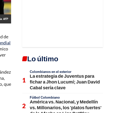
ia
AFP
ad de
ndial
cnico
ver
Lo último
nández
Colombianos en el exterior
La estrategia de Juventus para
na,
fichar a Jhon Lucumí; Juan David
o, que
Cabal sería clave
Fútbol Colombiano
América vs. Nacional, y Medellín
vs. Millonarios, los 'platos fuertes'