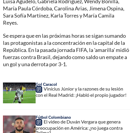
Luisa Agudelo, Gabriela Rodríguez, Wendy Bonilla,
María Paula Córdoba, Carolina Arias, Jimena Ospina,
Sara Sofía Martínez, Karla Torres y María Camila
Reyes.
Se espera que en las próximas horas se sigan sumando
las protagonistas a la concentración en la capital de la
República. En la pasada jornada FIFA, la 'amarilla' midió
fuerzas contra Brasil, dejando como saldo un empate a
un gol y una derrota por 3-1.
Gol Caracol
Vinícius Júnior y la razones de su lesión
con el Real Madrid: ¡Habló el propio jugador!
Fútbol Colombiano
El video de Duván Vergara que genera
preocupación en América: ¿no juega contra
Tolima?