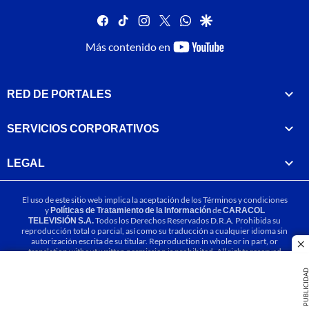
facebook
tiktok
instagram
twitter
whatsapp
google
youtube-
Más contenido en
footer
RED DE PORTALES
SERVICIOS CORPORATIVOS
LEGAL
El uso de este sitio web implica la aceptación de los
Términos y condiciones
y
Políticas de Tratamiento de la Información
de
CARACOL
TELEVISIÓN S.A.
Todos los Derechos Reservados D.R.A. Prohibida su
reproducción total o parcial, así como su traducción a cualquier idioma sin
autorización escrita de su titular. Reproduction in whole or in part, or
cl
translation without written permission is prohibited. All rights reserved
2025.
PUBLICIDA
MIEMBRO DE: