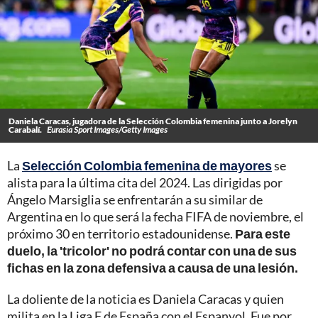
Daniela Caracas, jugadora de la Selección Colombia femenina junto a Jorelyn
Carabalí.
Eurasia Sport Images/Getty Images
La
Selección Colombia femenina de mayores
se
alista para la última cita del 2024. Las dirigidas por
Ángelo Marsiglia se enfrentarán a su similar de
Argentina en lo que será la fecha FIFA de noviembre, el
próximo 30 en territorio estadounidense.
Para este
duelo, la 'tricolor' no podrá contar con una de sus
fichas en la zona defensiva a causa de una lesión.
La doliente de la noticia es Daniela Caracas y quien
milita en la Liga F de España con el Espanyol. Fue por