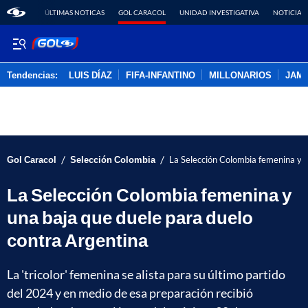
ÚLTIMAS NOTICAS
GOL CARACOL
UNIDAD INVESTIGATIVA
NOTICIAS
Tendencias:
LUIS DÍAZ
FIFA-INFANTINO
MILLONARIOS
JAM
PUBLICIDAD
/
/
Gol Caracol
Selección Colombia
La Selección Colombia femenina y u
La Selección Colombia femenina y
una baja que duele para duelo
contra Argentina
La 'tricolor' femenina se alista para su último partido
del 2024 y en medio de esa preparación recibió