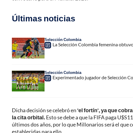
Últimas noticias
Selección Colombia
La Selección Colombia femenina obtuvo
Selección Colombia
Experimentado jugador de Selección Col
Dicha decisión se celebró en
'el fortín', ya que cob
la cita orbital.
Esto se debe a que la FIFA paga U$S11.
últimos dos años, por lo que Millonarios será el que 
establecidas para ello.