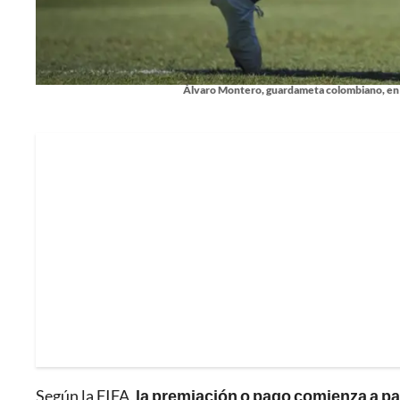
Álvaro Montero, guardameta colombiano, en 
Según la FIFA,
la premiación o pago comienza a part