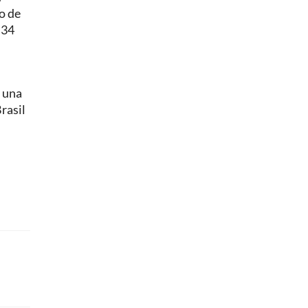
o de
 34
n una
rasil