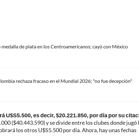
 medalla de plata en los Centroamericanos; cayó con México
ombia rechaza fracaso en el Mundial 2026; "no fue decepción"
rará U$S5.500, es decir, $20.221.850, por día por su citac
000 ($40.443.590) y se divide entre los clubes donde jugó 
cobrará los otros U$S5.500 por día. Ahora, hay unas fechas