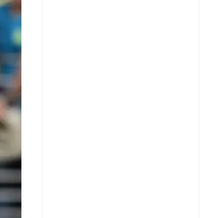
X
Whatsapp