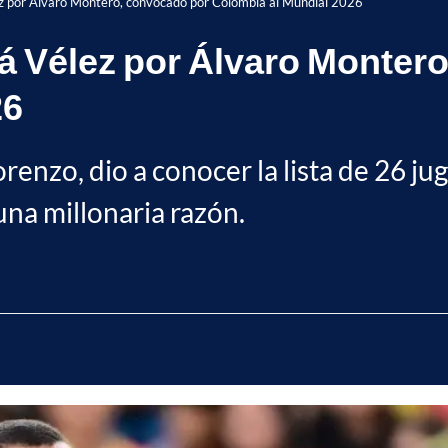
lez por Álvaro Montero, convocado por Colombia al Mundial 2026
rá Vélez por Álvaro Monter
26
 Lorenzo, dio a conocer la lista de 26 
una millonaria razón.