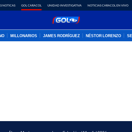
S NOTICAS
GOL CARACOL
UNIDAD INVESTIGATIVA
NOTICIAS CARACOL EN VIVO
INO
MILLONARIOS
JAMES RODRÍGUEZ
NÉSTOR LORENZO
SE
PUBLICIDAD