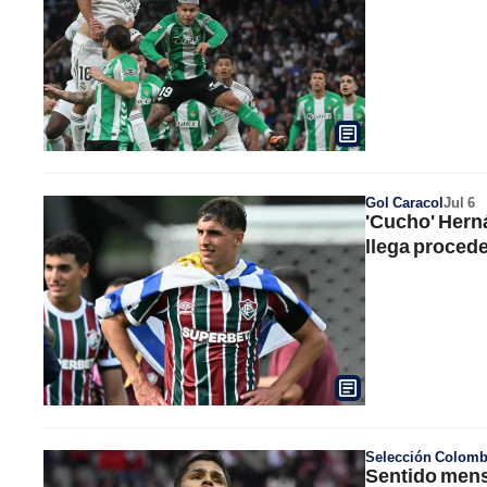
Gol Caracol
Jul 6
'Cucho' Hern
llega proced
Selección Colomb
Sentido mensa