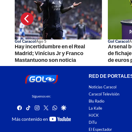
Gol Caracol
Ago 5
Gol Caracol
A
avo
Hay incertidumbre en el Real
Arsenal b
le
Madrid; Vinícius Jr y Franco
de fichaj
Mastantuono son noticia
de euros 
RED DE PORTALE
Noticias Caracol
Caracol Televisión
Síguenos en:
Blu Radio
facebook
tiktok
instagram
twitter
whatsapp
google
La Kalle
HJCK
youtube-
Más contenido en
DiTu
footer
El Espectador