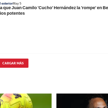
 exterior
May 5
la que Juan Camilo 'Cucho' Hernández la 'rompe' en Be
ios potentes
CARGAR MÁS