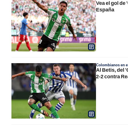
Vea el gol de
España
Colombianos en el
Al Betis, del
2-2 contra R