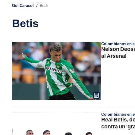
/
Gol Caracol
Betis
Betis
Colombianos en el
Nelson Deossa
al Arsenal
Colombianos en el
Real Betis, 
contra un 'gr