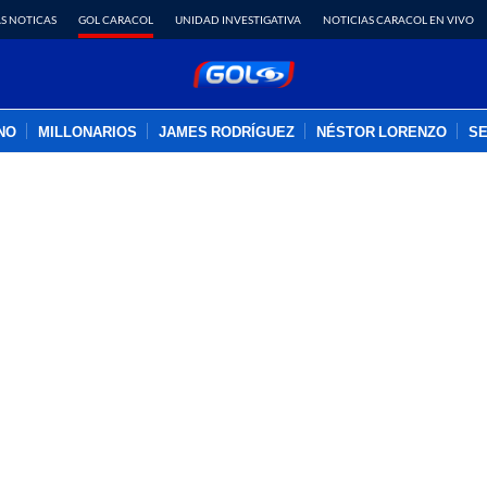
S NOTICAS
GOL CARACOL
UNIDAD INVESTIGATIVA
NOTICIAS CARACOL EN VIVO
INO
MILLONARIOS
JAMES RODRÍGUEZ
NÉSTOR LORENZO
SE
PUBLICIDAD