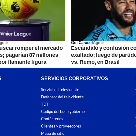
go 5
Gol Caracol
Ago 5
uscar romper el mercado
Escándalo y confusión c
es; pagarían 87 millones
exaltado; luego de partid
por flamante figura
vs. Remo, en Brasil
S
SERVICIOS CORPORATIVOS
Servicio al televidente
Defensor del televidente
TDT
Código del buen gobierno
Contáctenos
Clientes y proveedores
Mapa de sitio