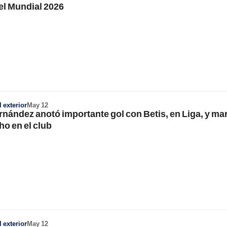
el Mundial 2026
 exterior
May 12
rnández anotó importante gol con Betis, en Liga, y ma
ho en el club
 exterior
May 12