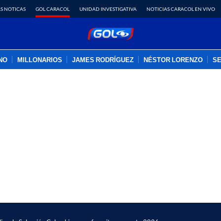
S NOTICAS
GOL CARACOL
UNIDAD INVESTIGATIVA
NOTICIAS CARACOL EN VIVO
INO
MILLONARIOS
JAMES RODRÍGUEZ
NÉSTOR LORENZO
SE
PUBLICIDAD