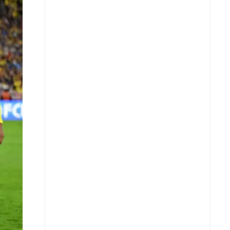
X
Whatsapp