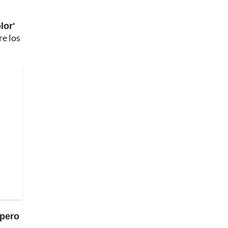
lor'
re los
 pero