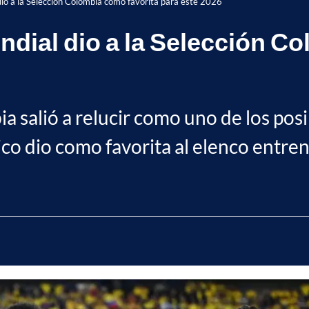
io a la Selección Colombia como favorita para este 2026
ial dio a la Selección Co
a salió a relucir como uno de los posi
co dio como favorita al elenco entre