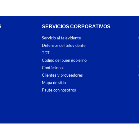
S
SERVICIOS CORPORATIVOS
Servicio al televidente
Defensor del televidente
TDT
Código del buen gobierno
Contáctenos
Clientes y proveedores
Mapa de sitio
Paute con nosotros
ones
y
Políticas de Tratamiento de la Información
de
CARACOL TELEVISIÓN S.A.
To
sí como su traducción a cualquier idioma sin autorización escrita de su titular. Repro