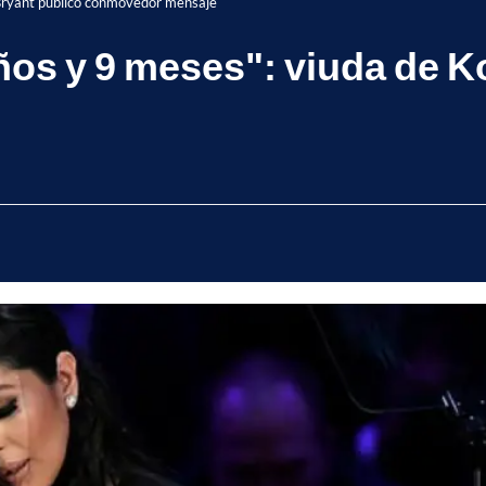
 Bryant publicó conmovedor mensaje
años y 9 meses": viuda de 