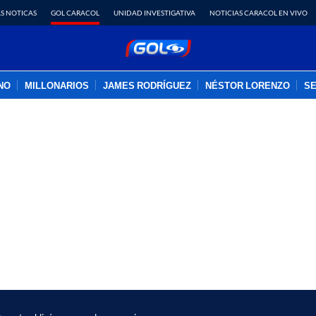
S NOTICAS
GOL CARACOL
UNIDAD INVESTIGATIVA
NOTICIAS CARACOL EN VIVO
INO
MILLONARIOS
JAMES RODRÍGUEZ
NÉSTOR LORENZO
SE
PUBLICIDAD