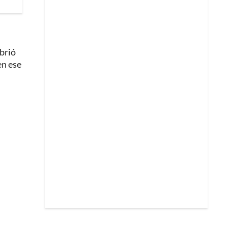
abrió
en ese