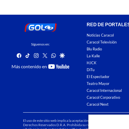
RED DE PORTALE
Noticias Caracol
Caracol Televisión
Síguenos en:
Blu Radio
facebook
tiktok
instagram
twitter
whatsapp
google
La Kalle
HJCK
youtube-
Más contenido en
DiTu
footer
El Espectador
Teatro Mayor
Caracol Internacional
Caracol Corporativo
Caracol Next
El uso de este sitio web implica la aceptación de los
Términos y condici
Derechos Reservados D.R.A. Prohibida su reproducción total o parcial, a