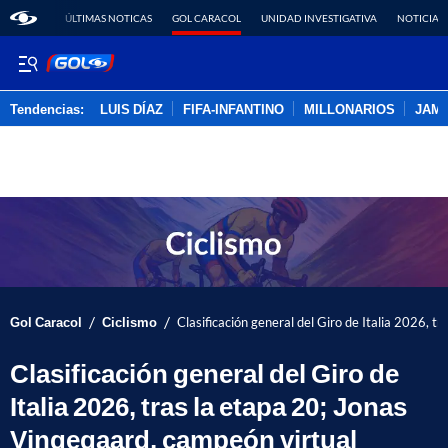
ÚLTIMAS NOTICAS
GOL CARACOL
UNIDAD INVESTIGATIVA
NOTICIAS
Tendencias:
LUIS DÍAZ
FIFA-INFANTINO
MILLONARIOS
JAM
PUBLICIDAD
/
/
Gol Caracol
Ciclismo
Clasificación general del Giro de Italia 2026, t
Clasificación general del Giro de
Italia 2026, tras la etapa 20; Jonas
Vingegaard, campeón virtual