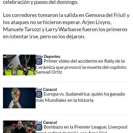
celebración y paseo del domingo.
Los corredores tomaron la salida en Gemona del Friuli y
los ataques no se hicieron esperar. Arjen Livyns,
Manuele Tarozzi y Larry Warbasse fueron los primeros
en intentar irse, pero no los dejaron.
Más Deportes
Primer video del accidente en Rally de la
Cerámica que provocó la muerte del copiloto
Samuel Ortiz
Gol Caracol
Europa vs. Sudamérica: quién ha ganado
más Mundiales en la historia
Gol Caracol
Bombazo en la Premier League; Liverpool
tomó radical decisión con Arne Slot