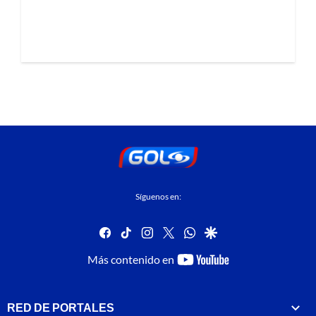
Síguenos en:
facebook
tiktok
instagram
twitter
whatsapp
google
youtube-
Más contenido en
footer
RED DE PORTALES