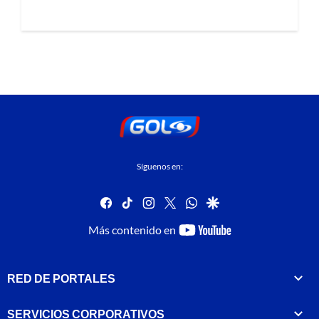
Síguenos en:
facebook
tiktok
instagram
twitter
whatsapp
google
youtube-
Más contenido en
footer
RED DE PORTALES
SERVICIOS CORPORATIVOS