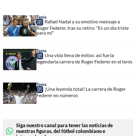
Tenis
Rafael Nadal y su emotivo mensaje a
Roger Federer, tras su retiro: "Es un día triste
para mí"
Tenis
Una vida llena de éxitos: así fue la
legendaria carrera de Roger Federer en el tenis
Tenis
¡Una leyenda total! La carrera de Roger
Federer en números
Siga nuestro canal para tener las noticias de
nuestras figuras, del fútbol colombiano e