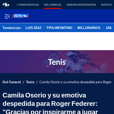
ÚLTIMAS NOTICAS
GOL CARACOL
UNIDAD INVESTIGATIVA
NOTICIAS
Tendencias:
LUIS DÍAZ
FIFA-INFANTINO
MILLONARIOS
JAM
PUBLICIDAD
/
/
Gol Caracol
Tenis
Camila Osorio y su emotiva despedida para Roger Fe
Camila Osorio y su emotiva
despedida para Roger Federer:
"Gracias por inspirarme a jugar