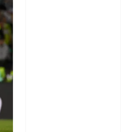
X
Whatsapp