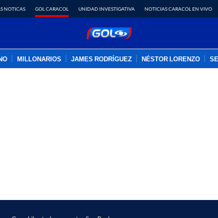
S NOTICAS
GOL CARACOL
UNIDAD INVESTIGATIVA
NOTICIAS CARACOL EN VIVO
INO
MILLONARIOS
JAMES RODRÍGUEZ
NÉSTOR LORENZO
SE
PUBLICIDAD