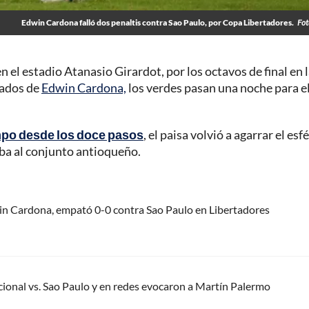
Edwin Cardona falló dos penaltis contra Sao Paulo, por Copa Libertadores.
Fot
 el estadio Atanasio Girardot, por los octavos de final en 
rados de
Edwin Cardona,
los verdes pasan una noche para e
empo desde los doce pasos
, el paisa volvió a agarrar el esf
ba al conjunto antioqueño.
in Cardona, empató 0-0 contra Sao Paulo en Libertadores
cional vs. Sao Paulo y en redes evocaron a Martín Palermo