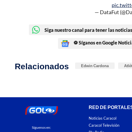
pic.twit
— DataFut (@Da
Siga nuestro canal para tener las noticias
⚽ Síganos en Google Notici
Relacionados
Edwin Cardona
Atlé
RED DE PORTALE
Noticias Caracol
Caracol Televisión
Síguenos en: