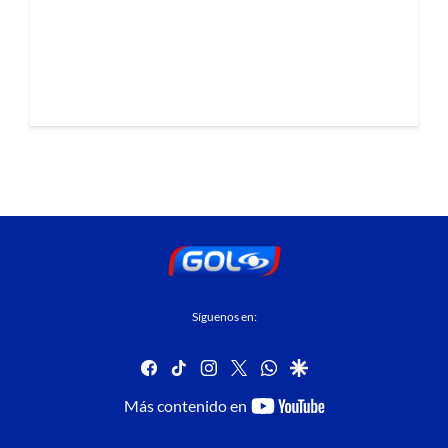
Síguenos en:
facebook
tiktok
instagram
twitter
whatsapp
google
youtube-
Más contenido en
footer