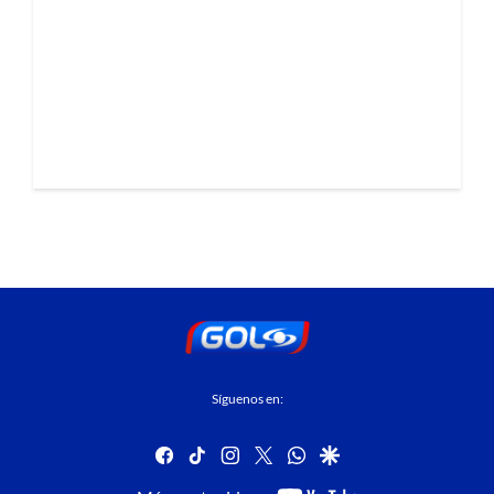
Síguenos en:
facebook
tiktok
instagram
twitter
whatsapp
google