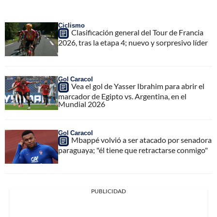
Ciclismo
Clasificación general del Tour de Francia
2026, tras la etapa 4; nuevo y sorpresivo líder
Gol Caracol
Vea el gol de Yasser Ibrahim para abrir el
marcador de Egipto vs. Argentina, en el
Mundial 2026
Gol Caracol
Mbappé volvió a ser atacado por senadora
paraguaya; "él tiene que retractarse conmigo"
PUBLICIDAD