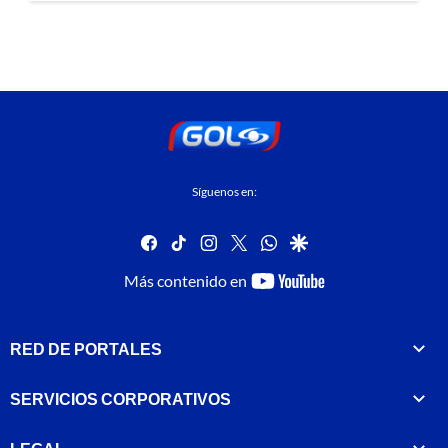
Síguenos en:
facebook
tiktok
instagram
twitter
whatsapp
google
youtube-
Más contenido en
footer
RED DE PORTALES
SERVICIOS CORPORATIVOS