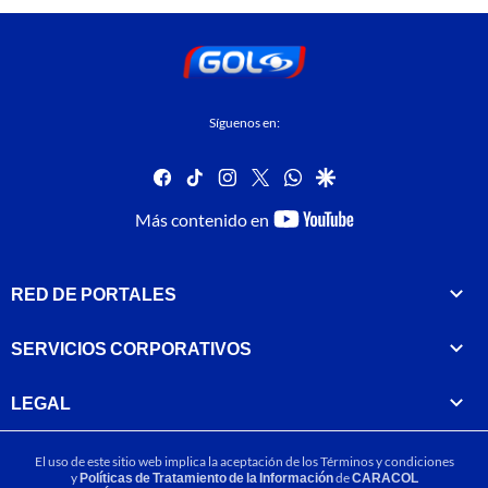
Síguenos en:
facebook
tiktok
instagram
twitter
whatsapp
google
youtube-
Más contenido en
footer
RED DE PORTALES
SERVICIOS CORPORATIVOS
LEGAL
El uso de este sitio web implica la aceptación de los
Términos y condiciones
y
Políticas de Tratamiento de la Información
de
CARACOL