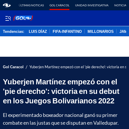
ÚLTIMAS NOTICAS
GOL CARACOL
UNIDAD INVESTIGATIVA
NOTICIAS
Tendencias:
LUIS DÍAZ
FIFA-INFANTINO
MILLONARIOS
JAM
PUBLICIDAD
/
Gol Caracol
Yuberjen Martínez empezó con el 'pie derecho': victoria en s
Yuberjen Martínez empezó con el
'pie derecho': victoria en su debut
en los Juegos Bolivarianos 2022
El experimentado boxeador nacional ganó su primer
combate en las justas que se disputan en Valledupar.