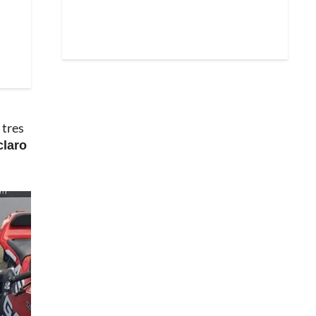
 tres
claro