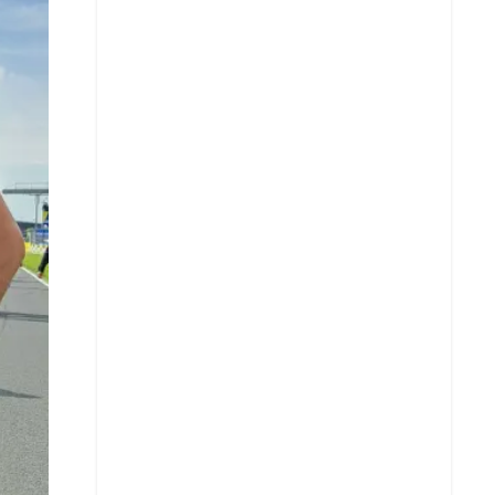
X
Whatsapp