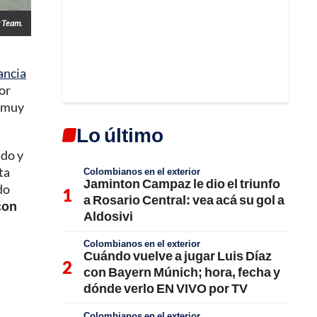
 Team.
ancia
or
o muy
Lo último
ado y
ta
Colombianos en el exterior
Jaminton Campaz le dio el triunfo
do
a Rosario Central: vea acá su gol a
con
Aldosivi
Colombianos en el exterior
Cuándo vuelve a jugar Luis Díaz
con Bayern Múnich; hora, fecha y
dónde verlo EN VIVO por TV
Colombianos en el exterior