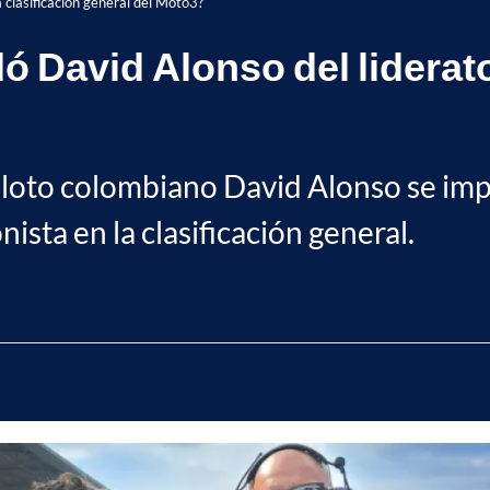
 clasificación general del Moto3?
 David Alonso del liderato 
piloto colombiano David Alonso se im
sta en la clasificación general.