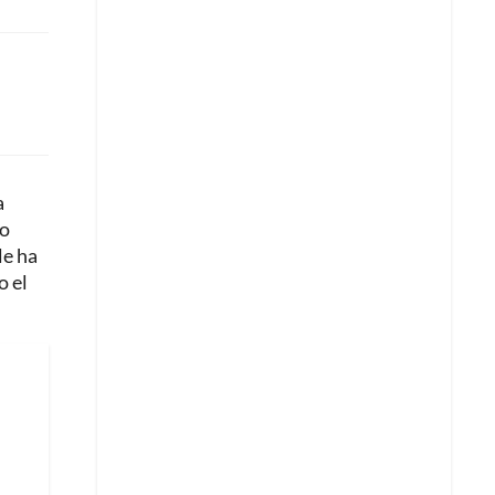
a
do
le ha
o el