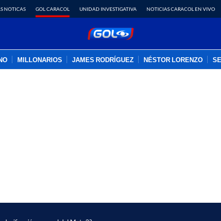
S NOTICAS
GOL CARACOL
UNIDAD INVESTIGATIVA
NOTICIAS CARACOL EN VIVO
INO
MILLONARIOS
JAMES RODRÍGUEZ
NÉSTOR LORENZO
SE
PUBLICIDAD