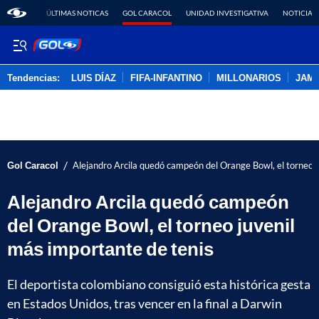
ÚLTIMAS NOTICAS
GOL CARACOL
UNIDAD INVESTIGATIVA
NOTICIAS
Tendencias:
LUIS DÍAZ
FIFA-INFANTINO
MILLONARIOS
JAM
PUBLICIDAD
/
Gol Caracol
Alejandro Arcila quedó campeón del Orange Bowl, el torneo j
Alejandro Arcila quedó campeón
del Orange Bowl, el torneo juvenil
más importante de tenis
El deportista colombiano consiguió esta histórica gesta
en Estados Unidos, tras vencer en la final a Darwin