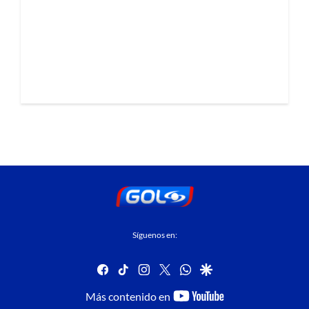
Síguenos en:
facebook
tiktok
instagram
twitter
whatsapp
google
youtube-
Más contenido en
footer