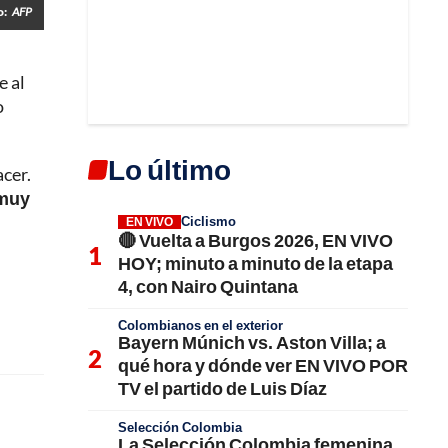
o:
AFP
e al
o
Lo último
cer.
 muy
Ciclismo
EN VIVO
🔴 Vuelta a Burgos 2026, EN VIVO
HOY; minuto a minuto de la etapa
4, con Nairo Quintana
Colombianos en el exterior
Bayern Múnich vs. Aston Villa; a
qué hora y dónde ver EN VIVO POR
TV el partido de Luis Díaz
Selección Colombia
La Selección Colombia femenina