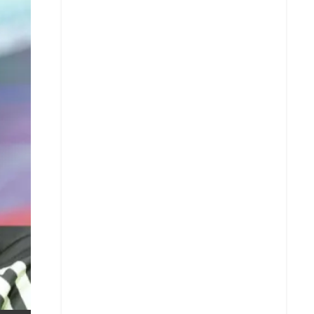
X
Whatsapp