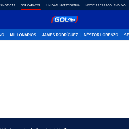
S NOTICAS
GOL CARACOL
UNIDAD INVESTIGATIVA
NOTICIAS CARACOL EN VIVO
INO
MILLONARIOS
JAMES RODRÍGUEZ
NÉSTOR LORENZO
SE
PUBLICIDAD