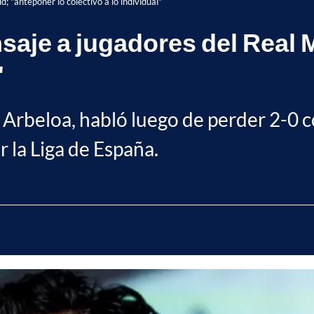
 "anteponer lo colectivo a lo individual"
saje a jugadores del Real 
"
o Arbeloa, habló luego de perder 2-0 
r la Liga de España.