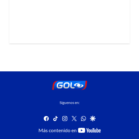
Síguenos en:
facebook
tiktok
instagram
twitter
whatsapp
google
youtube-
Más contenido en
footer