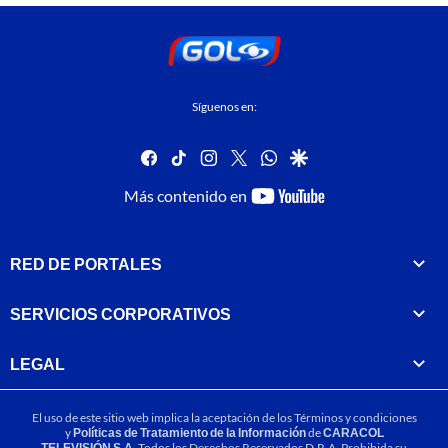
Síguenos en:
facebook
tiktok
instagram
twitter
whatsapp
google
youtube-
Más contenido en
footer
RED DE PORTALES
SERVICIOS CORPORATIVOS
LEGAL
El uso de este sitio web implica la aceptación de los
Términos y condiciones
y
Políticas de Tratamiento de la Información
de
CARACOL
TELEVISIÓN S.A.
Todos los Derechos Reservados D.R.A. Prohibida su