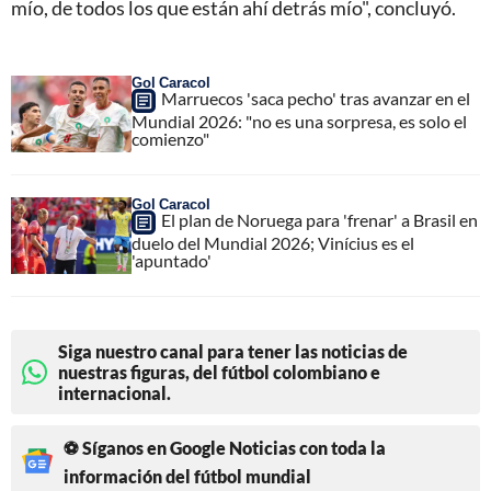
mío, de todos los que están ahí detrás mío", concluyó.
Gol Caracol
Marruecos 'saca pecho' tras avanzar en el
Mundial 2026: "no es una sorpresa, es solo el
comienzo"
Gol Caracol
El plan de Noruega para 'frenar' a Brasil en
duelo del Mundial 2026; Vinícius es el
'apuntado'
Siga nuestro canal para tener las noticias de
nuestras figuras, del fútbol colombiano e
internacional.
⚽ Síganos en Google Noticias con toda la
información del fútbol mundial