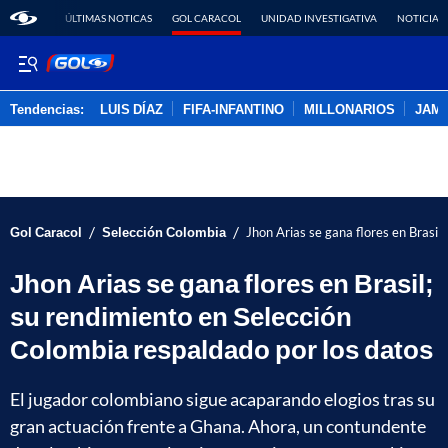
ÚLTIMAS NOTICAS
GOL CARACOL
UNIDAD INVESTIGATIVA
NOTICIAS
Tendencias:
LUIS DÍAZ
FIFA-INFANTINO
MILLONARIOS
JAM
PUBLICIDAD
/
/
Gol Caracol
Selección Colombia
Jhon Arias se gana flores en Brasil
Jhon Arias se gana flores en Brasil;
su rendimiento en Selección
Colombia respaldado por los datos
El jugador colombiano sigue acaparando elogios tras su
gran actuación frente a Ghana. Ahora, un contundente