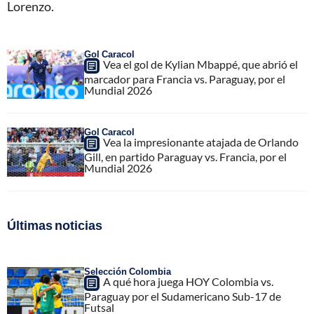
Lorenzo.
Gol Caracol
Vea el gol de Kylian Mbappé, que abrió el
marcador para Francia vs. Paraguay, por el
Mundial 2026
Gol Caracol
Vea la impresionante atajada de Orlando
Gill, en partido Paraguay vs. Francia, por el
Mundial 2026
Últimas noticias
Selección Colombia
A qué hora juega HOY Colombia vs.
Paraguay por el Sudamericano Sub-17 de
Futsal