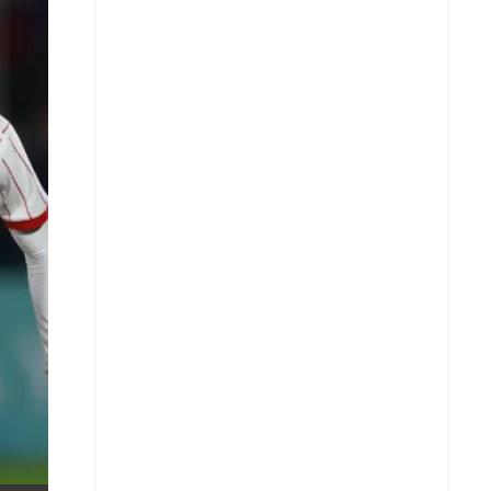
X
Whatsapp