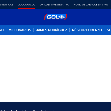
S NOTICAS
GOL CARACOL
UNIDAD INVESTIGATIVA
NOTICIAS CARACOL EN VIVO
INO
MILLONARIOS
JAMES RODRÍGUEZ
NÉSTOR LORENZO
SE
PUBLICIDAD