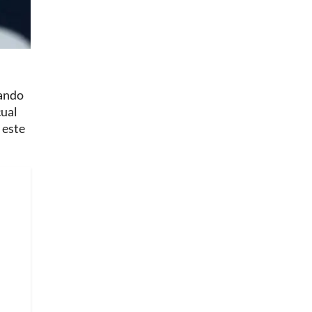
zando
cual
 este