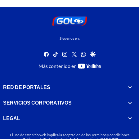
Síguenos en:
facebook
tiktok
instagram
twitter
whatsapp
google
youtube-
Más contenido en
footer
RED DE PORTALES
SERVICIOS CORPORATIVOS
LEGAL
El uso de este sitio web implica la aceptación de los
Términos y condiciones