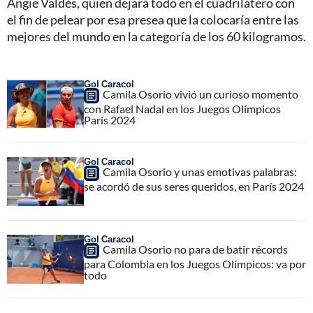
Angie Valdés, quien dejará todo en el cuadrilátero con
el fin de pelear por esa presea que la colocaría entre las
mejores del mundo en la categoría de los 60 kilogramos.
Gol Caracol
Camila Osorio vivió un curioso momento
con Rafael Nadal en los Juegos Olímpicos
París 2024
Gol Caracol
Camila Osorio y unas emotivas palabras:
se acordó de sus seres queridos, en París 2024
Gol Caracol
Camila Osorio no para de batir récords
para Colombia en los Juegos Olímpicos: va por
todo