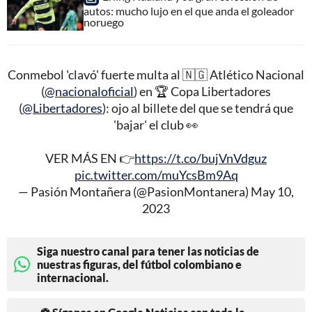
autos: mucho lujo en el que anda el goleador
noruego
Conmebol 'clavó' fuerte multa al 🇳🇬 Atlético Nacional
(
@nacionaloficial
) en 🏆 Copa Libertadores
(
@Libertadores
): ojo al billete del que se tendrá que
'bajar' el club 👀
VER MÁS EN 👉
https://t.co/bujVnVdguz
pic.twitter.com/muYcsBm9Aq
— Pasión Montañera (@PasionMontanera)
May 10,
2023
Siga nuestro canal para tener las noticias de
nuestras figuras, del fútbol colombiano e
internacional.