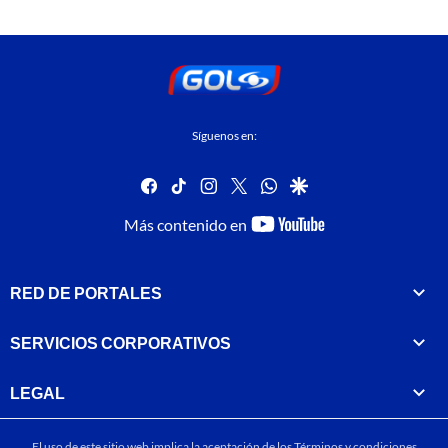
Síguenos en:
facebook
tiktok
instagram
twitter
whatsapp
google
youtube-
Más contenido en
footer
RED DE PORTALES
SERVICIOS CORPORATIVOS
LEGAL
El uso de este sitio web implica la aceptación de los
Términos y condiciones