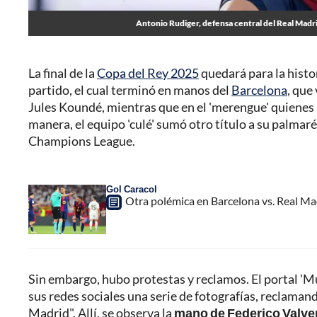
Antonio Rudiger, defensa central del Real Madrid
La final de la
Copa del Rey 2025
quedará para la histor
partido, el cual terminó en manos del
Barcelona
, que
Jules Koundé, mientras que en el 'merengue' quiene
manera, el equipo 'culé' sumó otro título a su palmarés 
Champions League.
Gol Caracol
Otra polémica en Barcelona vs. Real Mad
Sin embargo, hubo protestas y reclamos. El portal 'Mu
sus redes sociales una serie de fotografías, reclamand
Madrid". Allí, se observa la
mano de Federico Valver