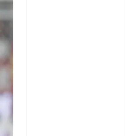
X
Whatsapp