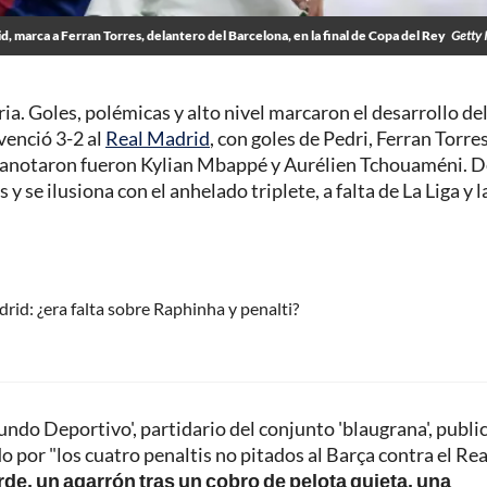
, marca a Ferran Torres, delantero del Barcelona, en la final de Copa del Rey
Getty 
ia. Goles, polémicas y alto nivel marcaron el desarrollo de
 venció 3-2 al
Real Madrid
, con goles de Pedri, Ferran Torres
s anotaron fueron Kylian Mbappé y Aurélien Tchouaméni. D
y se ilusiona con el anhelado triplete, a falta de La Liga y l
rid: ¿era falta sobre Raphinha y penalti?
ndo Deportivo', partidario del conjunto 'blaugrana', publi
o por "los cuatro penaltis no pitados al Barça contra el Rea
de, un agarrón tras un cobro de pelota quieta, una