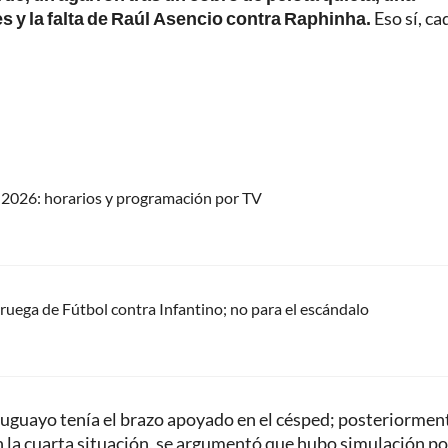
s y la falta de Raúl Asencio contra Raphinha.
Eso sí, ca
2026: horarios y programación por TV
oruega de Fútbol contra Infantino; no para el escándalo
 uruguayo tenía el brazo apoyado en el césped; posteriormen
n la cuarta situación, se argumentó que hubo simulación po