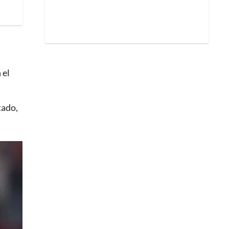
 el
tado,