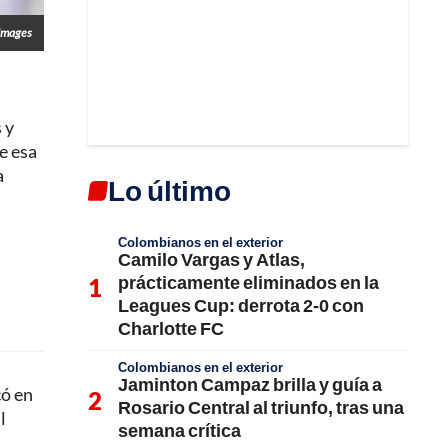
Images
l
 y
e esa
a
Lo último
Colombianos en el exterior
Camilo Vargas y Atlas,
prácticamente eliminados en la
Leagues Cup: derrota 2-0 con
Charlotte FC
Colombianos en el exterior
Jaminton Campaz brilla y guía a
có en
Rosario Central al triunfo, tras una
l
semana crítica