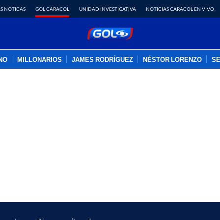
S NOTICAS
GOL CARACOL
UNIDAD INVESTIGATIVA
NOTICIAS CARACOL EN VIVO
INO
MILLONARIOS
JAMES RODRÍGUEZ
NÉSTOR LORENZO
SE
PUBLICIDAD