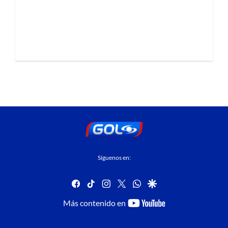
Síguenos en:
facebook
tiktok
instagram
twitter
whatsapp
google
youtube-
Más contenido en
footer