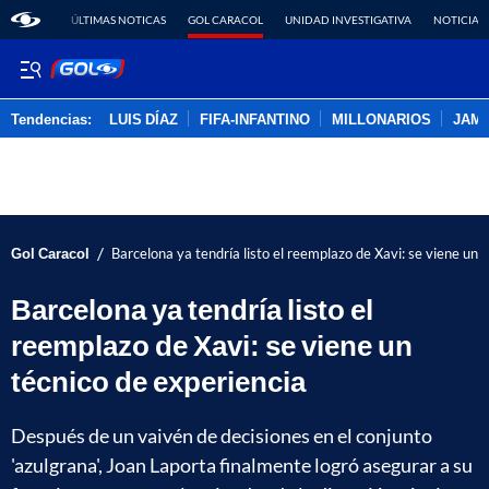
ÚLTIMAS NOTICAS
GOL CARACOL
UNIDAD INVESTIGATIVA
NOTICIAS
Tendencias:
LUIS DÍAZ
FIFA-INFANTINO
MILLONARIOS
JAM
PUBLICIDAD
/
Gol Caracol
Barcelona ya tendría listo el reemplazo de Xavi: se viene un 
Barcelona ya tendría listo el
reemplazo de Xavi: se viene un
técnico de experiencia
Después de un vaivén de decisiones en el conjunto
'azulgrana', Joan Laporta finalmente logró asegurar a su