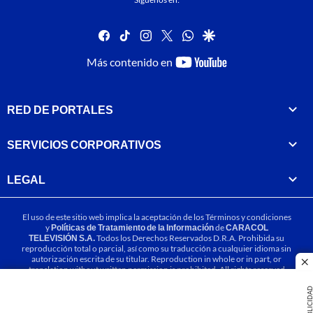
facebook
tiktok
instagram
twitter
whatsapp
google
youtube-
Más contenido en
footer
RED DE PORTALES
SERVICIOS CORPORATIVOS
LEGAL
El uso de este sitio web implica la aceptación de los
Términos y condiciones
y
Políticas de Tratamiento de la Información
de
CARACOL
TELEVISIÓN S.A.
Todos los Derechos Reservados D.R.A. Prohibida su
reproducción total o parcial, así como su traducción a cualquier idioma sin
autorización escrita de su titular. Reproduction in whole or in part, or
cl
translation without written permission is prohibited. All rights reserved
2025.
PUBLICIDA
MIEMBRO DE: