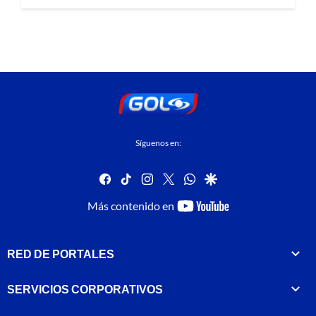
Síguenos en:
facebook
tiktok
instagram
twitter
whatsapp
google
youtube-
Más contenido en
footer
RED DE PORTALES
SERVICIOS CORPORATIVOS