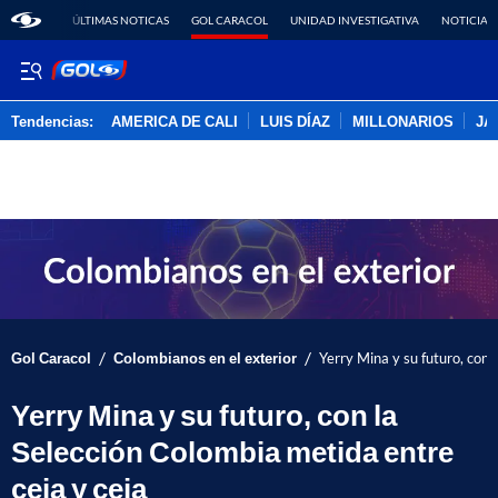
ÚLTIMAS NOTICAS
GOL CARACOL
UNIDAD INVESTIGATIVA
NOTICIAS
Tendencias:
AMERICA DE CALI
LUIS DÍAZ
MILLONARIOS
JA
PUBLICIDAD
/
/
Gol Caracol
Colombianos en el exterior
Yerry Mina y su futuro, con 
Yerry Mina y su futuro, con la
Selección Colombia metida entre
ceja y ceja