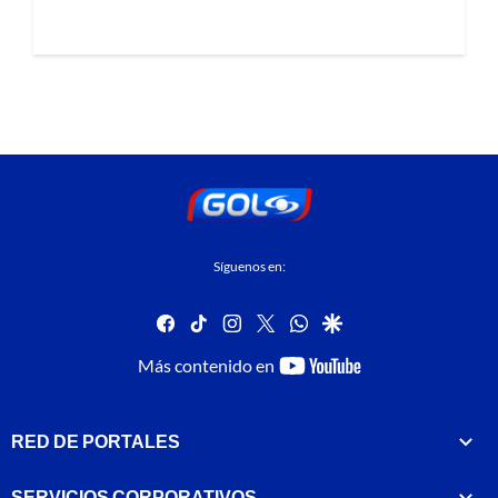
Síguenos en:
facebook
tiktok
instagram
twitter
whatsapp
google
youtube-
Más contenido en
footer
RED DE PORTALES
SERVICIOS CORPORATIVOS