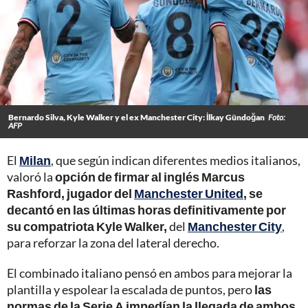
Bernardo Silva, Kyle Walker y el ex Manchester City: İlkay Gündoğan
Foto:
AFP
El
Milan
, que según indican diferentes medios italianos,
valoró la
opción de firmar al inglés Marcus
Rashford, jugador del
Manchester United
, se
decantó en las últimas horas definitivamente por
su compatriota Kyle Walker,
del
Manchester City
,
para reforzar la zona del lateral derecho.
El combinado italiano pensó en ambos para mejorar la
plantilla y espolear la escalada de puntos, pero
las
normas de la Serie A impedían la llegada de ambos