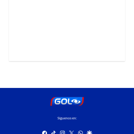
Síguenos en:
facebook
tiktok
instagram
twitter
whatsapp
google