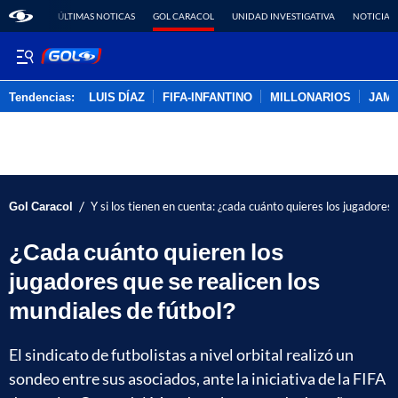
ÚLTIMAS NOTICAS
GOL CARACOL
UNIDAD INVESTIGATIVA
NOTICIAS
Tendencias:
LUIS DÍAZ
FIFA-INFANTINO
MILLONARIOS
JAM
PUBLICIDAD
/
Gol Caracol
Y si los tienen en cuenta: ¿cada cuánto quieres los jugadores
¿Cada cuánto quieren los
jugadores que se realicen los
mundiales de fútbol?
El sindicato de futbolistas a nivel orbital realizó un
sondeo entre sus asociados, ante la iniciativa de la FIFA