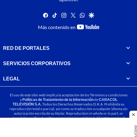
facebook
tiktok
instagram
twitter
whatsapp
google
youtube-
Más contenido en
footer
RED DE PORTALES
SERVICIOS CORPORATIVOS
LEGAL
El uso de este sitio web implica la aceptación de los
Términos y condiciones
y
Políticas de Tratamiento de la Información
de
CARACOL
TELEVISIÓN S.A.
Todos los Derechos Reservados D.R.A. Prohibida su
reproducción total o parcial, así como su traducción a cualquier idioma sin
autorización escrita de su titular. Reproduction in whole or in part, or
cl
translation without written permission is prohibited. All rights reserved
2025.
PUBLICIDA
MIEMBRO DE: