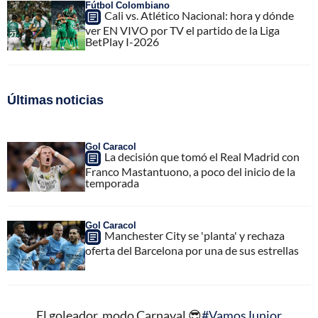
Fútbol Colombiano
Cali vs. Atlético Nacional: hora y dónde
ver EN VIVO por TV el partido de la Liga
BetPlay I-2026
Últimas noticias
Gol Caracol
La decisión que tomó el Real Madrid con
Franco Mastantuono, a poco del inicio de la
temporada
Gol Caracol
Manchester City se 'planta' y rechaza
oferta del Barcelona por una de sus estrellas
El goleador, modo Carnaval 😎
#VamosJunior