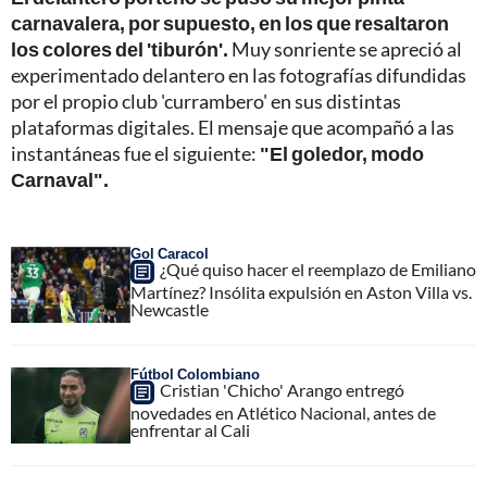
carnavalera,
por supuesto, en los que resaltaron
los colores del 'tiburón'.
Muy sonriente se apreció al
experimentado delantero en las fotografías difundidas
por el propio club 'currambero' en sus distintas
plataformas digitales. El mensaje que acompañó a las
instantáneas fue el siguiente:
"El goledor, modo
Carnaval".
Gol Caracol
¿Qué quiso hacer el reemplazo de Emiliano
Martínez? Insólita expulsión en Aston Villa vs.
Newcastle
Fútbol Colombiano
Cristian 'Chicho' Arango entregó
novedades en Atlético Nacional, antes de
enfrentar al Cali