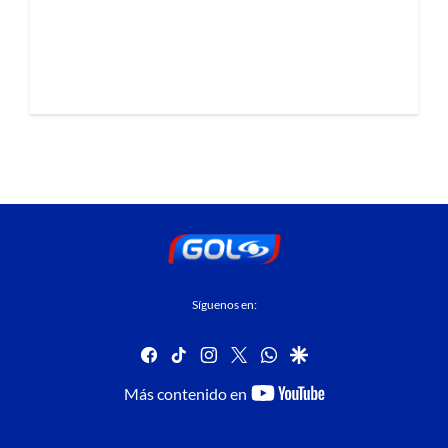
Síguenos en:
facebook
tiktok
instagram
twitter
whatsapp
google
youtube-
Más contenido en
footer