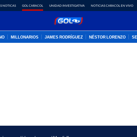
S NOTICAS
GOL CARACOL
UNIDAD INVESTIGATIVA
NOTICIAS CARACOL EN VIVO
INO
MILLONARIOS
JAMES RODRÍGUEZ
NÉSTOR LORENZO
SE
PUBLICIDAD