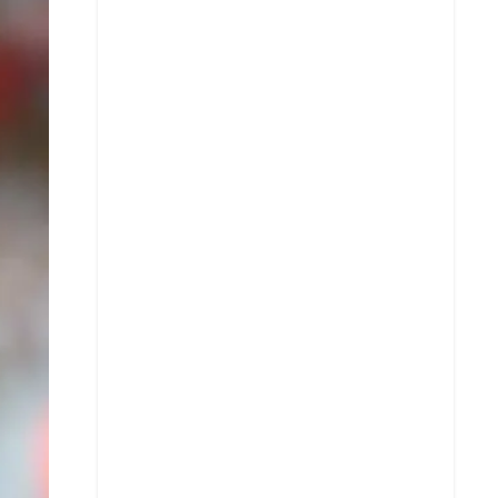
X
Whatsapp