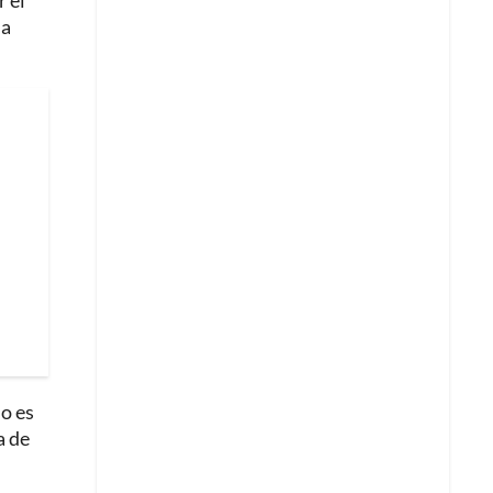
 el
la
no es
a de