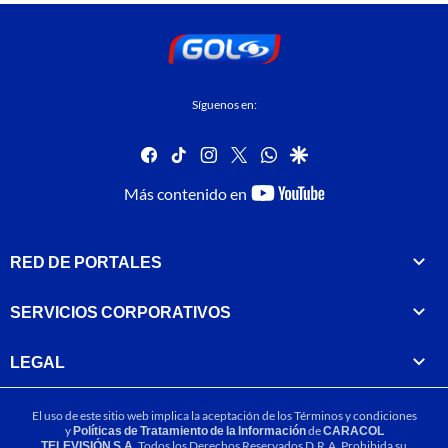
Síguenos en:
facebook
tiktok
instagram
twitter
whatsapp
google
youtube-
Más contenido en
footer
RED DE PORTALES
SERVICIOS CORPORATIVOS
LEGAL
El uso de este sitio web implica la aceptación de los
Términos y condiciones
y
Políticas de Tratamiento de la Información
de
CARACOL
TELEVISIÓN S.A.
Todos los Derechos Reservados D.R.A. Prohibida su