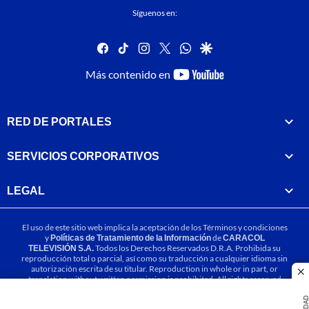
Síguenos en:
facebook
tiktok
instagram
twitter
whatsapp
google
youtube-
Más contenido en
footer
RED DE PORTALES
SERVICIOS CORPORATIVOS
LEGAL
El uso de este sitio web implica la aceptación de los
Términos y condiciones
y
Políticas de Tratamiento de la Información
de
CARACOL
TELEVISIÓN S.A.
Todos los Derechos Reservados D.R.A. Prohibida su
reproducción total o parcial, así como su traducción a cualquier idioma sin
autorización escrita de su titular. Reproduction in whole or in part, or
cl
translation without written permission is prohibited. All rights reserved
2025.