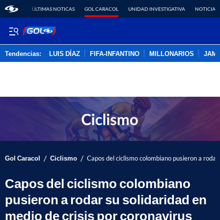
ÚLTIMAS NOTICAS
GOL CARACOL
UNIDAD INVESTIGATIVA
NOTICIAS
Tendencias:
LUIS DÍAZ
FIFA-INFANTINO
MILLONARIOS
JAM
PUBLICIDAD
/
/
Gol Caracol
Ciclismo
Capos del ciclismo colombiano pusieron a rodar 
Capos del ciclismo colombiano
pusieron a rodar su solidaridad en
medio de crisis por coronavirus