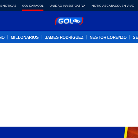
S NOTICAS
GOL CARACOL
UNIDAD INVESTIGATIVA
NOTICIAS CARACOL EN VIVO
INO
MILLONARIOS
JAMES RODRÍGUEZ
NÉSTOR LORENZO
SE
PUBLICIDAD