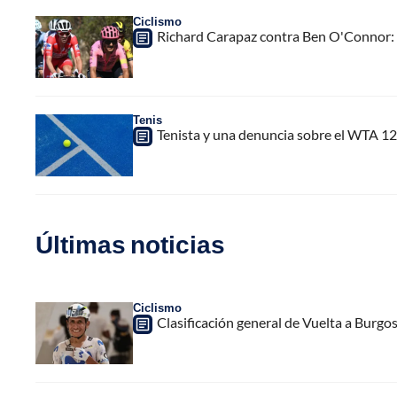
Ciclismo
Richard Carapaz contra Ben O'Connor: "
Tenis
Tenista y una denuncia sobre el WTA 12
Últimas noticias
Ciclismo
Clasificación general de Vuelta a Burgo