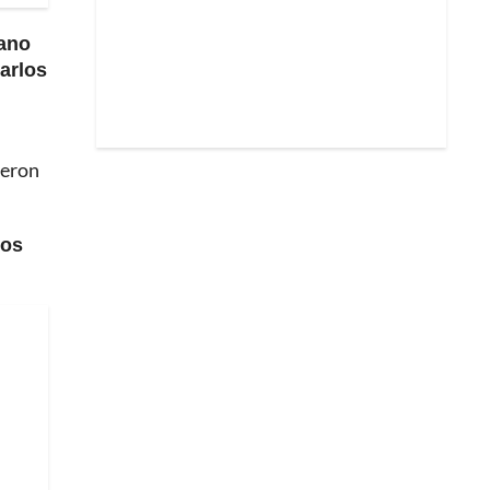
iano
arlos
.
ieron
los