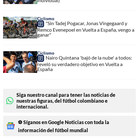
individual)
Ciclismo
"Sin Tadej Pogacar, Jonas Vingegaard y
Remco Evenepoel en Vuelta a España, vengo a
ganar"
Ciclismo
Nairo Quintana 'bajó de la nube' a todos:
reveló su verdadero objetivo en Vuelta a
España
Siga nuestro canal para tener las noticias de
nuestras figuras, del fútbol colombiano e
internacional.
⚽ Síganos en Google Noticias con toda la
información del fútbol mundial