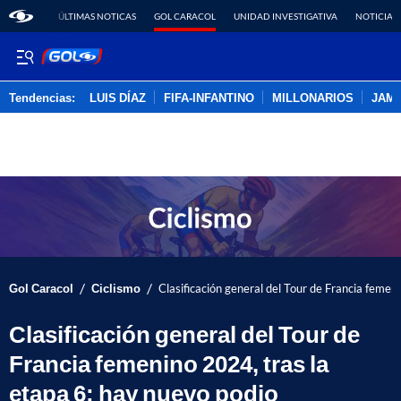
ÚLTIMAS NOTICAS
GOL CARACOL
UNIDAD INVESTIGATIVA
NOTICIAS
Tendencias:
LUIS DÍAZ
FIFA-INFANTINO
MILLONARIOS
JAM
PUBLICIDAD
/
/
Gol Caracol
Ciclismo
Clasificación general del Tour de Francia femen
Clasificación general del Tour de
Francia femenino 2024, tras la
etapa 6: hay nuevo podio