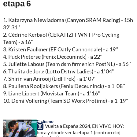
etapa 6
1. Katarzyna Niewiadoma (Canyon SRAM Racing) - 15h
32' 31''
2. Cédrine Kerbaol (CERATIZIT WNT Pro Cycling
Team) - a 16''
3. Kristen Faulkner (EF Oatly Cannondale) - a 19''
4. Puck Pieterse (Fenix Deceuninck) - a 22''
5. Juliette Labous (Team dsm firmenich PostNL) - a 56''
6. Thalita de Jong (Lotto Dstny Ladies) - a 1' 04''
7. Shirin van Anrooij (Lidl Trek) - a 1' 07''
8. Pauliena Rooijakkers (Fenix Deceuninck) - a 1' 08''
9. Liane Lippert (Movistar Team) - a 1' 16''
10. Demi Vollering (Team SD Worx Protime) - a 1' 19''
Ciclismo
Vuelta a España 2024, EN VIVO HOY:
hora y dónde ver la etapa 1 (contrarreloj