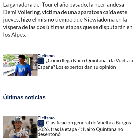
La ganadora del Tour el año pasado, la neerlandesa
Demi Vollering, víctima de una aparatosa caída este
jueves, hizo el mismo tiempo que Niewiadoma en la
víspera de las dos últimas etapas que se disputarán en
los Alpes.
Ciclismo
¿Cómo llega Nairo Quintana a la Vuelta a
España? Los expertos dan su opinión
Últimas noticias
Ciclismo
Clasificación general de Vuelta a Burgos
2026, tras la etapa 4; Nairo Quintana no
desentonó