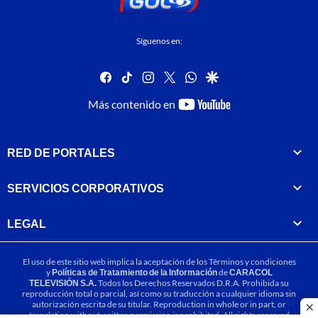
Síguenos en:
facebook
tiktok
instagram
twitter
whatsapp
google
youtube-
Más contenido en
footer
RED DE PORTALES
SERVICIOS CORPORATIVOS
LEGAL
El uso de este sitio web implica la aceptación de los
Términos y condiciones
y
Políticas de Tratamiento de la Información
de
CARACOL
TELEVISIÓN S.A.
Todos los Derechos Reservados D.R.A. Prohibida su
reproducción total o parcial, así como su traducción a cualquier idioma sin
autorización escrita de su titular. Reproduction in whole or in part, or
cl
translation without written permission is prohibited. All rights reserved