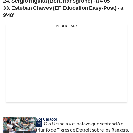
24. Sergio Higuita (Bora Hansgrohe) - a 4'05"
33. Esteban Chaves (EF Education Easy-Post) - a
9'48"
PUBLICIDAD
Gol Caracol
Gio Urshela y el batazo que sentenció el
triunfo de Tigres de Detroit sobre los Rangers,