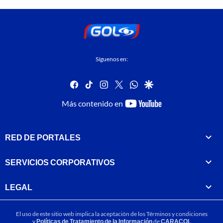
Síguenos en:
facebook
tiktok
instagram
twitter
whatsapp
google
youtube-
Más contenido en
footer
RED DE PORTALES
SERVICIOS CORPORATIVOS
LEGAL
El uso de este sitio web implica la aceptación de los
Términos y condiciones
y
Políticas de Tratamiento de la Información
de
CARACOL