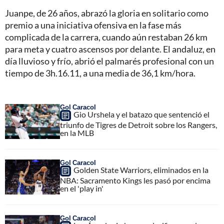
Juanpe, de 26 años, abrazó la gloria en solitario como
premio a una iniciativa ofensiva en la fase más
complicada de la carrera, cuando aún restaban 26 km
para meta y cuatro ascensos por delante. El andaluz, en
día lluvioso y frío, abrió el palmarés profesional con un
tiempo de 3h.16.11, a una media de 36,1 km/hora.
Gol Caracol
Gio Urshela y el batazo que sentenció el
triunfo de Tigres de Detroit sobre los Rangers,
en la MLB
Gol Caracol
Golden State Warriors, eliminados en la
NBA: Sacramento Kings les pasó por encima
en el 'play in'
Gol Caracol