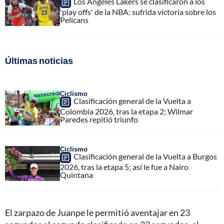
Los Ángeles Lakers se clasificaron a los
'play offs' de la NBA: sufrida victoria sobre los
Pelicans
Últimas noticias
Ciclismo
Clasificación general de la Vuelta a
Colombia 2026, tras la etapa 2; Wilmar
Paredes repitió triunfo
Ciclismo
Clasificación general de la Vuelta a Burgos
2026, tras la etapa 5; así le fue a Nairo
Quintana
El zarpazo de Juanpe le permitió aventajar en 23