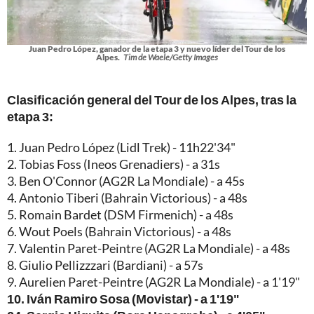
Juan Pedro López, ganador de la etapa 3 y nuevo líder del Tour de los
Alpes.
Tim de Waele/Getty Images
Clasificación general del Tour de los Alpes, tras la
etapa 3:
1. Juan Pedro López (Lidl Trek) - 11h22'34"
2. Tobias Foss (Ineos Grenadiers) - a 31s
3. Ben O'Connor (AG2R La Mondiale) - a 45s
4. Antonio Tiberi (Bahrain Victorious) - a 48s
5. Romain Bardet (DSM Firmenich) - a 48s
6. Wout Poels (Bahrain Victorious) - a 48s
7. Valentin Paret-Peintre (AG2R La Mondiale) - a 48s
8. Giulio Pellizzzari (Bardiani) - a 57s
9. Aurelien Paret-Peintre (AG2R La Mondiale) - a 1'19"
10. Iván Ramiro Sosa (Movistar) - a 1'19"