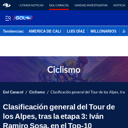
ÚLTIMAS NOTICAS
GOL CARACOL
UNIDAD INVESTIGATIVA
NOTICIAS
Tendencias:
AMERICA DE CALI
LUIS DÍAZ
MILLONARIOS
JA
PUBLICIDAD
/
/
Gol Caracol
Ciclismo
Clasificación general del Tour de los Alpes, tra
Clasificación general del Tour de
los Alpes, tras la etapa 3: Iván
Ramiro Sosa, en el Top-10