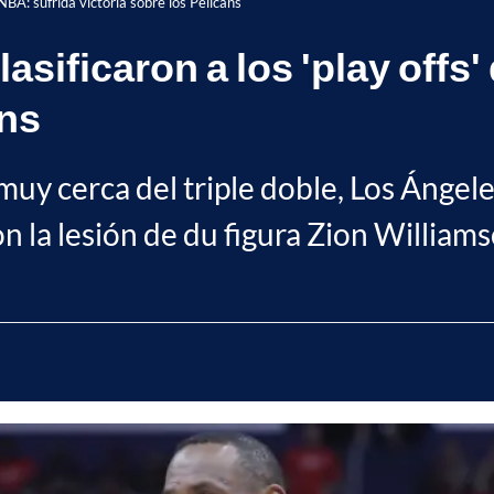
 NBA: sufrida victoria sobre los Pelicans
sificaron a los 'play offs'
ans
uy cerca del triple doble, Los Ángel
n la lesión de du figura Zion Williams