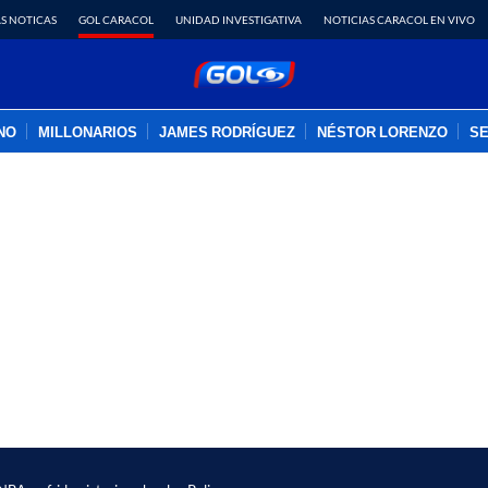
S NOTICAS
GOL CARACOL
UNIDAD INVESTIGATIVA
NOTICIAS CARACOL EN VIVO
INO
MILLONARIOS
JAMES RODRÍGUEZ
NÉSTOR LORENZO
SE
PUBLICIDAD