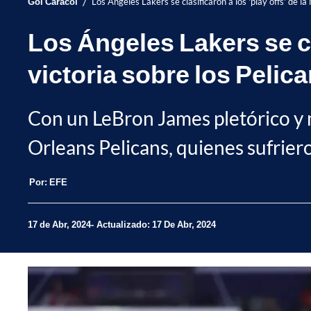
/
Gol Caracol
Los Ángeles Lakers se clasificaron a los 'play offs' de la
Los Ángeles Lakers se cla
victoria sobre los Pelic
Con un LeBron James pletórico y m
Orleans Pelicans, quienes sufriero
Por:
EFE
17 de Abr, 2024
Actualizado: 17 De Abr, 2024