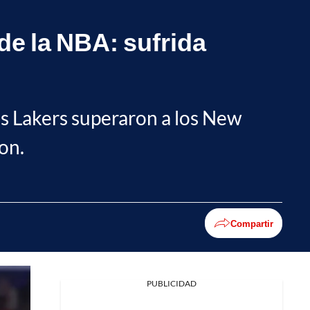
 de la NBA: sufrida
es Lakers superaron a los New
on.
Compartir
PUBLICIDAD
Facebook