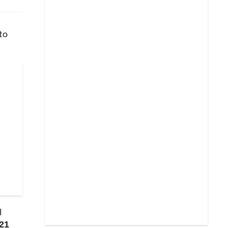
nto
l
 21