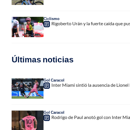
Ciclismo
Rigoberto Urán y la fuerte caída que pus
Últimas noticias
Gol Caracol
Inter Miami sintió la ausencia de Lion
Gol Caracol
Rodrigo de Paul anotó gol con Inter Mia