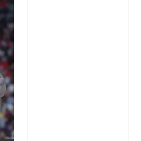
X
Whatsapp