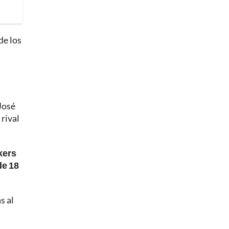
de los
José
 rival
kers
de 18
s al