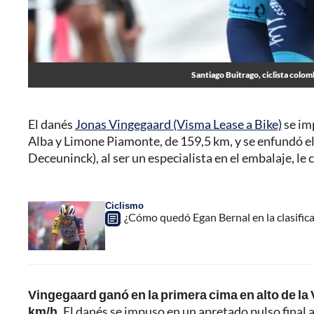
Santiago Buitrago, ciclista colom
El danés
Jonas Vingegaard (Visma Lease a Bike)
se im
Alba y Limone Piamonte, de 159,5 km, y se enfundó el m
Deceuninck), al ser un especialista en el embalaje, le 
Ciclismo
¿Cómo quedó Egan Bernal en la clasificac
Vingegaard ganó en la primera cima en alto de la V
km/h.
El danés se impuso en un apretado pulso final a