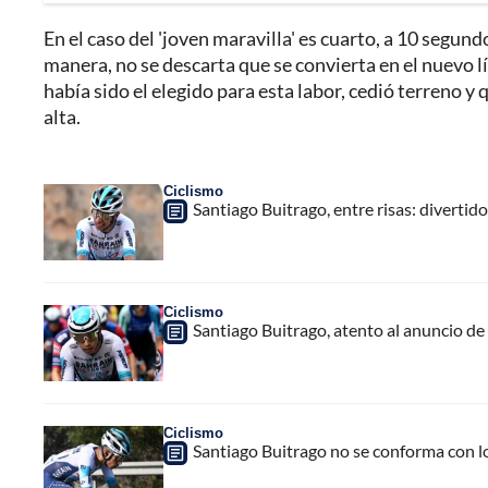
En el caso del 'joven maravilla' es cuarto, a 10 segun
manera, no se descarta que se convierta en el nuevo l
había sido el elegido para esta labor, cedió terreno y 
alta.
Ciclismo
Santiago Buitrago, entre risas: diverti
Ciclismo
Santiago Buitrago, atento al anuncio de
Ciclismo
Santiago Buitrago no se conforma con l