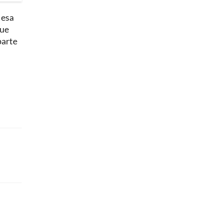
 esa
que
parte