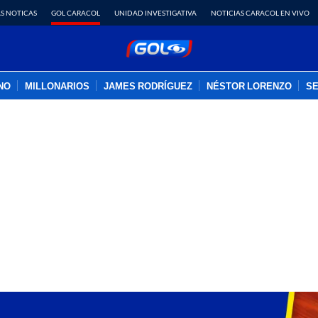
S NOTICAS
GOL CARACOL
UNIDAD INVESTIGATIVA
NOTICIAS CARACOL EN VIVO
INO
MILLONARIOS
JAMES RODRÍGUEZ
NÉSTOR LORENZO
SE
PUBLICIDAD