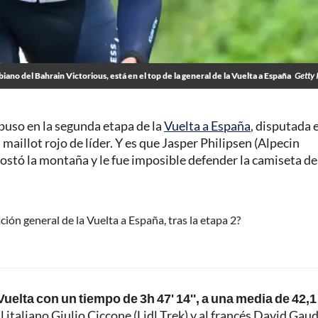
biano del Bahrain Victorious, está en el top de la general de la Vuelta a España
Getty 
puso en la segunda etapa de la
Vuelta a España
, disputada 
aillot rojo de líder. Y es que Jasper Philipsen (Alpecin
costó la montaña y le fue imposible defender la camiseta de 
ión general de la Vuelta a España, tras la etapa 2?
uelta con un tiempo de 3h 47' 14'', a una media de 42,1
l italiano Giulio Ciccone (Lidl Trek) y al francés David Gau