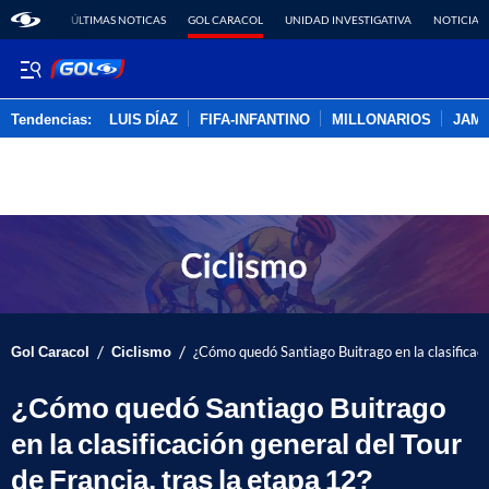
ÚLTIMAS NOTICAS
GOL CARACOL
UNIDAD INVESTIGATIVA
NOTICIAS
Tendencias:
LUIS DÍAZ
FIFA-INFANTINO
MILLONARIOS
JAM
PUBLICIDAD
/
/
Gol Caracol
Ciclismo
¿Cómo quedó Santiago Buitrago en la clasificació
¿Cómo quedó Santiago Buitrago
en la clasificación general del Tour
de Francia, tras la etapa 12?