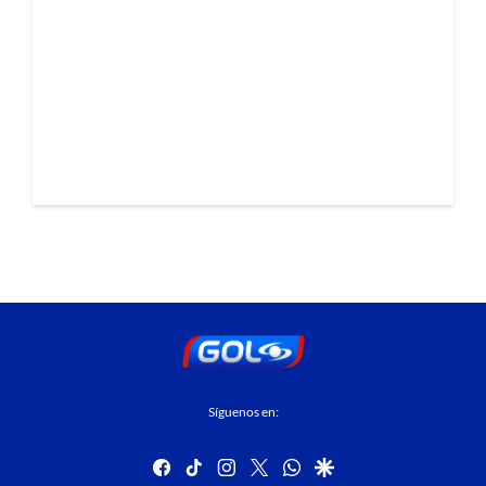
Síguenos en:
facebook
tiktok
instagram
twitter
whatsapp
google