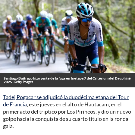
Santiago Buitrago hizo parte de la fuga en la etapa 7 del Critérium del Dauphiné
2025
Getty Images
Tadej Pogacar se adjudicó la duodécima etapa del Tour
de Francia
, este jueves en el alto de Hautacam, en el
primer acto del tríptico por Los Pirineos, y dio un nuevo
golpe hacia la conquista de su cuarto título en la ronda
gala.