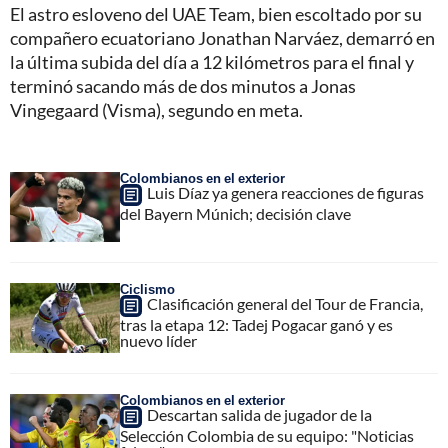
El astro esloveno del UAE Team, bien escoltado por su
compañero ecuatoriano Jonathan Narváez, demarró en
la última subida del día a 12 kilómetros para el final y
terminó sacando más de dos minutos a Jonas
Vingegaard (Visma), segundo en meta.
Colombianos en el exterior
Luis Díaz ya genera reacciones de figuras
del Bayern Múnich; decisión clave
Ciclismo
Clasificación general del Tour de Francia,
tras la etapa 12: Tadej Pogacar ganó y es
nuevo líder
Colombianos en el exterior
Descartan salida de jugador de la
Selección Colombia de su equipo: "Noticias