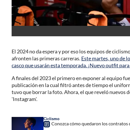
El 2024 no da espera y por eso los equipos de ciclism
afronten las primeras carreras.
Este martes, uno de lo
casco que usarán esta temporada. ¡Nuevo outfit para
A finales del 2023 el primero en exponer al equipo fue
publicación en la cual filtró antes de tiempo el unifo
tuvo que borrar la foto. Ahora, el que reveló nuevos d
'Instagram'.
Ciclismo
Conozca cómo quedaron los contratos de