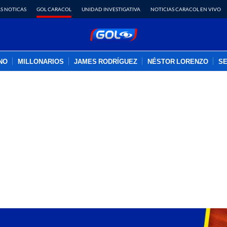
S NOTICAS
GOL CARACOL
UNIDAD INVESTIGATIVA
NOTICIAS CARACOL EN VIVO
INO
MILLONARIOS
JAMES RODRÍGUEZ
NÉSTOR LORENZO
SE
PUBLICIDAD