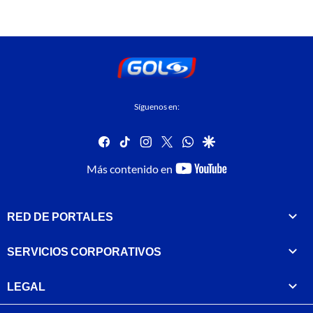
Síguenos en:
facebook
tiktok
instagram
twitter
whatsapp
google
youtube-
Más contenido en
footer
RED DE PORTALES
SERVICIOS CORPORATIVOS
LEGAL