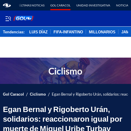
ÚLTIMAS NOTICAS
GOL CARACOL
UNIDAD INVESTIGATIVA
NOTICIAS
Tendencias:
LUIS DÍAZ
FIFA-INFANTINO
MILLONARIOS
JAM
PUBLICIDAD
/
/
Gol Caracol
Ciclismo
Egan Bernal y Rigoberto Urán, solidarios: reacc
Egan Bernal y Rigoberto Urán,
solidarios: reaccionaron igual por
muerte de Miguel Uribe Turbay