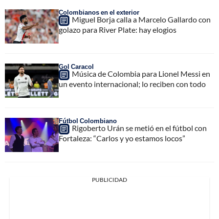
Colombianos en el exterior
Miguel Borja calla a Marcelo Gallardo con
golazo para River Plate: hay elogios
Gol Caracol
Música de Colombia para Lionel Messi en
un evento internacional; lo reciben con todo
Fútbol Colombiano
Rigoberto Urán se metió en el fútbol con
Fortaleza: “Carlos y yo estamos locos”
PUBLICIDAD