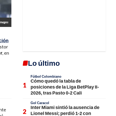
Images
ción
éstor
r
, en
Lo último
Fútbol Colombiano
Cómo quedó la tabla de
posiciones de la Liga BetPlay II-
2026, tras Pasto 0-2 Cali
Gol Caracol
Inter Miami sintió la ausencia de
nte
Lionel Messi; perdió 1-2 con
a).