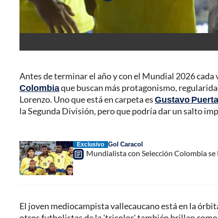
Antes de terminar el año y con el Mundial 2026 cada 
Colombia
que buscan más protagonismo, regularidad y
Lorenzo. Uno que está en carpeta es
Gustavo Puert
la Segunda División, pero que podría dar un salto im
Gol Caracol
Exclusivo
Mundialista con Selección Colombia se la
El joven mediocampista vallecaucano está en la órbi
otros futbolistas de la 'tricolor' también brillan como