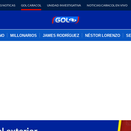
S NOTICAS
GOL CARACOL
UNIDAD INVESTIGATIVA
NOTICIAS CARACOL EN VIVO
INO
MILLONARIOS
JAMES RODRÍGUEZ
NÉSTOR LORENZO
SE
PUBLICIDAD